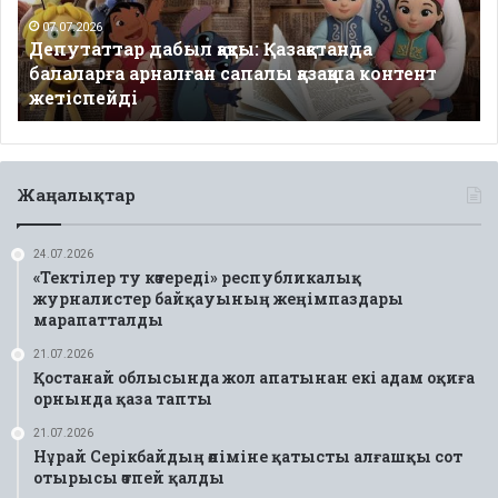
арналған
сапалы
07.07.2026
Депутаттар дабыл қақты: Қазақстанда
қазақша
балаларға арналған сапалы қазақша контент
контент
жетіспейді
жетіспейді
Жаңалықтар
24.07.2026
«Тектілер ту көтереді» республикалық
журналистер байқауының жеңімпаздары
марапатталды
21.07.2026
Қостанай облысында жол апатынан екі адам оқиға
орнында қаза тапты
21.07.2026
Нұрай Серікбайдың өліміне қатысты алғашқы сот
отырысы өтпей қалды