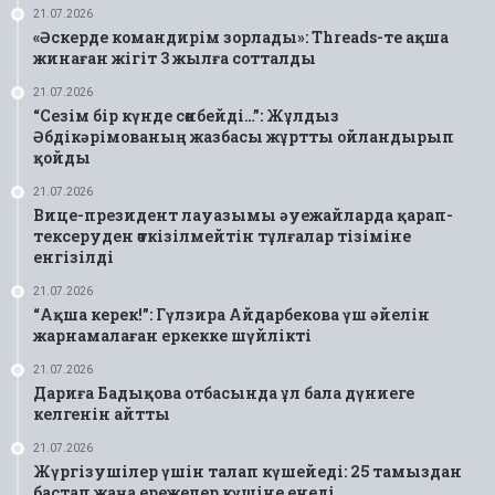
21.07.2026
«Әскерде командирім зорлады»: Threads-те ақша
жинаған жігіт 3 жылға сотталды
21.07.2026
“Сезім бір күнде сөнбейді…”: Жұлдыз
Әбдікәрімованың жазбасы жұртты ойландырып
қойды
21.07.2026
Вице-президент лауазымы әуежайларда қарап-
тексеруден өткізілмейтін тұлғалар тізіміне
енгізілді
21.07.2026
“Ақша керек!”: Гүлзира Айдарбекова үш әйелін
жарнамалаған еркекке шүйлікті
21.07.2026
Дариға Бадықова отбасында ұл бала дүниеге
келгенін айтты
21.07.2026
Жүргізушілер үшін талап күшейеді: 25 тамыздан
бастап жаңа ережелер күшіне енеді