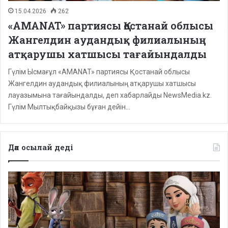
15.04.2026
262
«AMANAT» партиясы Қостанай облысы
Жангелдин аудандық филиалының
атқарушы хатшысы тағайындалды
Гүлім Ысмағұл «AMANAT» партиясы Қостанай облысы
Жангелдин аудандық филиалының атқарушы хатшысы
лауазымына тағайындалды, деп хабарлайды NewsMedia.kz.
Гүлім Мылтықбайқызы бұған дейін…
Дәл осылай деді
Депутаттар
дабыл
қақты:
Қазақстанда
балаларға