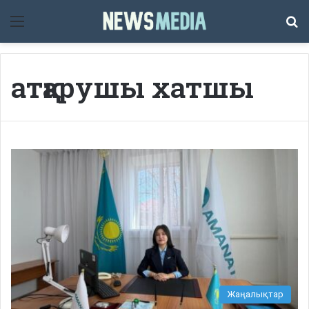
Мәзір
Із
атқарушы хатшы
Жаңалықтар