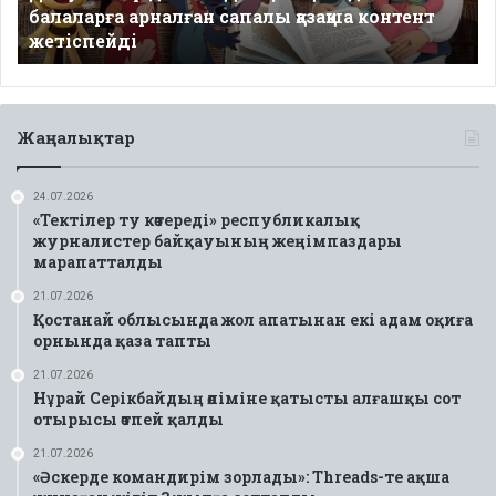
балаларға арналған сапалы қазақша контент
контент
жетіспейді
жетіспейді
Жаңалықтар
24.07.2026
«Тектілер ту көтереді» республикалық
журналистер байқауының жеңімпаздары
марапатталды
21.07.2026
Қостанай облысында жол апатынан екі адам оқиға
орнында қаза тапты
21.07.2026
Нұрай Серікбайдың өліміне қатысты алғашқы сот
отырысы өтпей қалды
21.07.2026
«Әскерде командирім зорлады»: Threads-те ақша