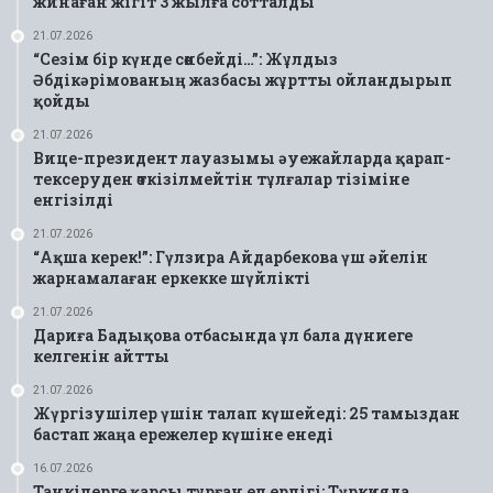
жинаған жігіт 3 жылға сотталды
21.07.2026
“Сезім бір күнде сөнбейді…”: Жұлдыз
Әбдікәрімованың жазбасы жұртты ойландырып
қойды
21.07.2026
Вице-президент лауазымы әуежайларда қарап-
тексеруден өткізілмейтін тұлғалар тізіміне
енгізілді
21.07.2026
“Ақша керек!”: Гүлзира Айдарбекова үш әйелін
жарнамалаған еркекке шүйлікті
21.07.2026
Дариға Бадықова отбасында ұл бала дүниеге
келгенін айтты
21.07.2026
Жүргізушілер үшін талап күшейеді: 25 тамыздан
бастап жаңа ережелер күшіне енеді
16.07.2026
Танкілерге қарсы тұрған ел ерлігі: Түркияда