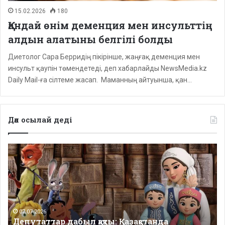
15.02.2026
180
Қандай өнім деменция мен инсульттің
алдын алатыны белгілі болды
Диетолог Сара Берридің пікірінше, жаңғақ деменция мен
инсульт қаупін төмендетеді, деп хабарлайды NewsMedia.kz
Daily Mail-ға сілтеме жасап. Маманның айтуынша, қан…
Дәл осылай деді
Депутаттар
дабыл
қақты:
Қазақстанда
балаларға
арналған
сапалы
07.07.2026
Депутаттар дабыл қақты: Қазақстанда
қазақша