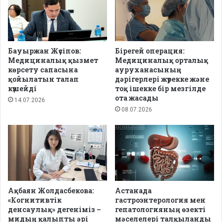
Бауыржан Жүсіпов:
Бірегей операция:
Медициналық қызмет
Медициналық орталық
көрсету сапасына
ауруханасының
қойылатын талап
дәрігерлері жүрекке және
күшейді
тоқ ішекке бір мезгілде
ота жасады
14.07.2026
08.07.2026
Ақбаян Жолдасбекова:
Астанада
«Когнитивтік
гастроэнтерология мен
денсаулық» дегеніміз –
гепатологияның өзекті
мидың қалыпты әрі
мәселелері талқыланды