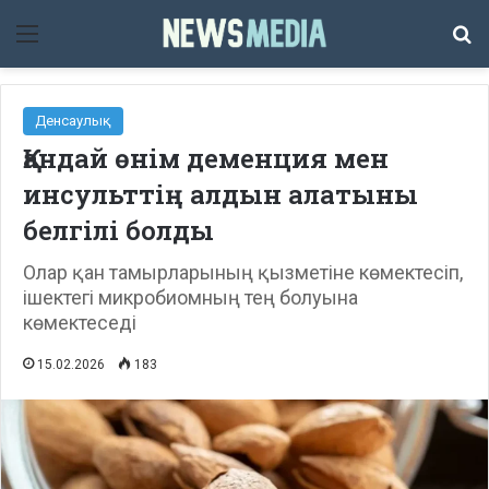
Мәзір
Із
Денсаулық
Қандай өнім деменция мен
инсульттің алдын алатыны
белгілі болды
Олар қан тамырларының қызметіне көмектесіп,
ішектегі микробиомның тең болуына
көмектеседі
15.02.2026
183