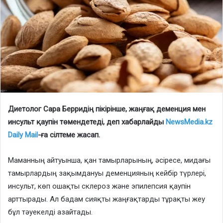
Диетолог Сара Берридің пікірінше, жаңғақ деменция мен
инсульт қаупін төмендетеді, деп хабарлайды
NewsMedia.kz
Daily Mail
-ға сілтеме жасап.
Маманның айтуынша, қан тамырларының, әсіресе, мидағы
тамырлардың зақымдануы деменцияның кейбір түрлері,
инсульт, көп ошақты склероз және эпилепсия қаупін
арттырады. Ал бадам сияқты жаңғақтарды тұрақты жеу
бұл тәуекелді азайтады.