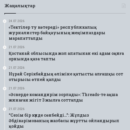
Жаңалықтар
24.07.2026
«Тектілер ту көтереді» республикалық
журналистер байқауының жеңімпаздары
марапатталды
21.07.2026
Қостанай облысында жол апатынан екі адам оқиға
орнында қаза тапты
21.07.2026
Нұрай Серікбайдың өліміне қатысты алғашқы сот
отырысы өтпей қалды
21.07.2026
«Әскерде командирім зорлады»: Threads-те ақша
жинаған жігіт 3 жылға сотталды
21.07.2026
“Сезім бір күнде сөнбейді…”: Жұлдыз
Әбдікәрімованың жазбасы жұртты ойландырып
қойды