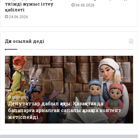
тиімді жұмыс істеу
06.06.2026
қабілеті
24.06.2026
Дәл осылай деді
Депутаттар
дабыл
қақты:
Қазақстанда
балаларға
арналған
сапалы
07.07.2026
Депутаттар дабыл қақты: Қазақстанда
қазақша
балаларға арналған сапалы қазақша контент
контент
жетіспейді
жетіспейді