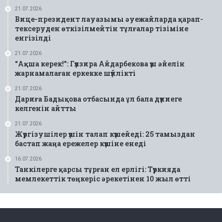
21.07.2026
Вице-президент лауазымы әуежайларда қарап-
тексеруден өткізілмейтін тұлғалар тізіміне
енгізілді
21.07.2026
“Ақша керек!”: Гүлзира Айдарбекова үш әйелін
жарнамалаған еркекке шүйлікті
21.07.2026
Дариға Бадықова отбасында ұл бала дүниеге
келгенін айтты
21.07.2026
Жүргізушілер үшін талап күшейеді: 25 тамыздан
бастап жаңа ережелер күшіне енеді
16.07.2026
Танкілерге қарсы тұрған ел ерлігі: Түркияда
мемлекеттік төңкеріс әрекетінен 10 жыл өтті