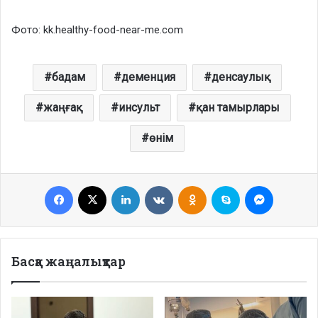
Фото: kk.healthy-food-near-me.com
бадам
деменция
денсаулық
жаңғақ
инсульт
қан тамырлары
өнім
Facebook
X
LinkedIn
VKontakte
Odnoklassniki
Skype
Messenge
Басқа жаңалықтар