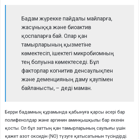
Бадам жүрекке пайдалы майларға,
жасұныққа және биоактив
қоспаларға бай. Олар қан
тамырларының қызметіне
көмектесіп, ішектегі микробиомның
тең болуына көмектеседі. Бұл
факторлар когнитив денсаулықпен
және деменцияның даму қаупімен
байланысты, – деді маман.
Берри бадамның құрамында қабынуға қарсы әсері бар
полифенолдар және аргинин аминқышқылы бар екенін
қосты. Ол бұл заттың қан тамырларының саулығы үшін
қажет азот оксидін (NO) түзуге қатысатынын түсіндірді.