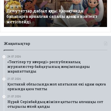
арналған
сапалы
07.07.2026
Депутаттар дабыл қақты: Қазақстанда
қазақша
балаларға арналған сапалы қазақша контент
контент
жетіспейді
жетіспейді
Жаңалықтар
24.07.2026
«Тектілер ту көтереді» республикалық
журналистер байқауының жеңімпаздары
марапатталды
21.07.2026
Қостанай облысында жол апатынан екі адам оқиға
орнында қаза тапты
21.07.2026
Нұрай Серікбайдың өліміне қатысты алғашқы сот
отырысы өтпей қалды