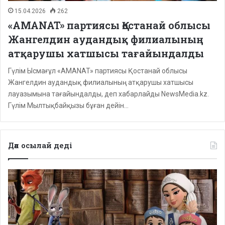
15.04.2026
262
«AMANAT» партиясы Қостанай облысы
Жангелдин аудандық филиалының
атқарушы хатшысы тағайындалды
Гүлім Ысмағұл «AMANAT» партиясы Қостанай облысы
Жангелдин аудандық филиалының атқарушы хатшысы
лауазымына тағайындалды, деп хабарлайды NewsMedia.kz.
Гүлім Мылтықбайқызы бұған дейін…
Дәл осылай деді
Депутаттар
дабыл
қақты:
Қазақстанда
балаларға