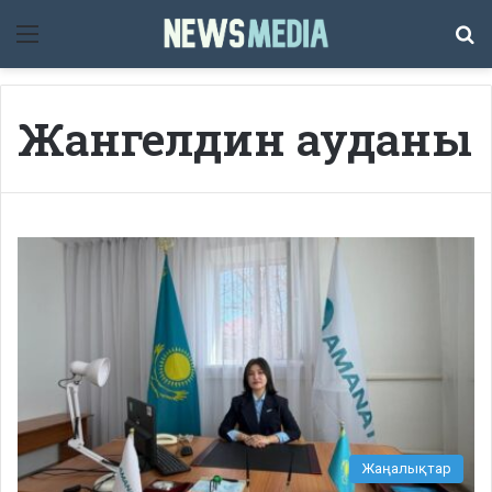
Мәзір
Із
Жангелдин ауданы
Жаңалықтар