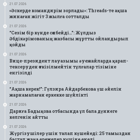
21.07.2026
«Әскерде командирім зорлады»: Threads-те ақша
жинаған жігіт 3 жылға сотталды
21.07.2026
“Сезім бір күнде сөнбейді…”: Жұлдыз
Әбдікәрімованың жазбасы жұртты ойландырып
қойды
21.07.2026
Вице-президент лауазымы әуежайларда қарап-
тексеруден өткізілмейтін тұлғалар тізіміне
енгізілді
21.07.2026
“Ақша керек!”: Гүлзира Айдарбекова үш әйелін
жарнамалаған еркекке шүйлікті
21.07.2026
Дариға Бадықова отбасында ұл бала дүниеге
келгенін айтты
21.07.2026
Жүргізушілер үшін талап күшейеді: 25 тамыздан
бастап жаңа ережелер күшіне енеді