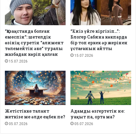
“Қазақстанда болған
“Киіз үйге кіргізіп…”:
емеспін“: шетелдік
Блогер Сабина көкпарда
өзінің суретін “алимент
бір топ еркек әр жерінен
төлемейтін әке“ туралы
ұстағанын айтты
жазбадан көріп қалған
15.07.2026
15.07.2026
Жетістікке талант
Адамды өзгертетін не:
жеткізе ме әлде еңбек пе?
уақыт па, орта ма?
05.07.2026
05.07.2026