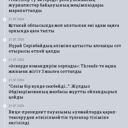
журналистер байқауының жеңімпаздары
марапатталды
21.07.2026
Қостанай облысында жол апатынан екі адам оқиға
орнында қаза тапты
21.07.2026
Нұрай Серікбайдың өліміне қатысты алғашқы сот
отырысы өтпей қалды
21.07.2026
«Әскерде командирім зорлады»: Threads-те ақша
жинаған жігіт 3 жылға сотталды
21.07.2026
“Сезім бір күнде сөнбейді…”: Жұлдыз
Әбдікәрімованың жазбасы жұртты ойландырып
қойды
21.07.2026
Вице-президент лауазымы әуежайларда қарап-
тексеруден өткізілмейтін тұлғалар тізіміне
енгізілді