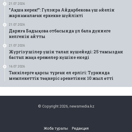
21.07.2026
“Ақша керек!”: Гүлзира Айдарбекова үш әйелін
жарнамалаған еркекке шүйлікті
21.07.2026
Дариға Бадықова отбасында ұл бала дүниеге
келгенін айтты
21.07.2026
Жүргізушілер үшін талап күшейеді: 25 тамыздан
бастап жаңа ережелер күшіне енеді
16.07.2026
Танкілерге қарсы тұрған ел ерлігі: Түркияда
мемлекеттік төңкеріс әрекетінен 10 жыл өтті
© Copyright 2026, newsmedia.kz
Жоба туралы
Редакция