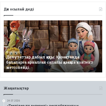
Дәл осылай деді
Депутаттар
дабыл
қақты:
Қазақстанда
балаларға
арналған
сапалы
07.07.2026
Депутаттар дабыл қақты: Қазақстанда
қазақша
балаларға арналған сапалы қазақша контент
контент
жетіспейді
жетіспейді
Жаңалықтар
24.07.2026
«Тектілер ту көтереді» республикалық