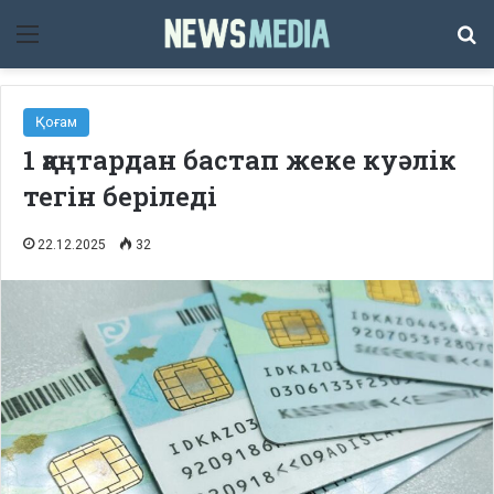
Мәзір
Із
Қоғам
1 қаңтардан бастап жеке куәлік
тегін беріледі
22.12.2025
32