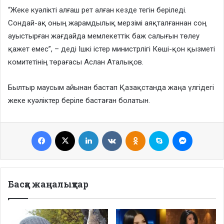
“Жеке куәлікті алғаш рет алған кезде тегін беріледі.
Сондай-ақ оның жарамдылық мерзімі аяқталғаннан соң
ауыстырған жағдайда мемлекеттік баж салығын төлеу
қажет емес”, – деді Ішкі істер министрлігі Көші-қон қызметі
комитетінің төрағасы Аслан Аталықов.
Былтыр маусым айынан бастап Қазақстанда жаңа үлгідегі
жеке куәліктер беріле бастаған болатын.
Facebook
X
LinkedIn
VKontakte
Odnoklassniki
Skype
Messenge
Басқа жаңалықтар