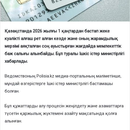
Қазақстанда 2026 жылғы 1 қаңтардан бастап жеке
куәлікті алғаш рет алған кезде және оның жарамдылық
мерзімі аяқталған соң ауыстырған жағдайда мемлекеттік
баж салығы алынбайды. Бұл туралы Ішкіс істер министірлігі
хабарлады.
Ведомствоның Polisia.kz медиа-порталының мәліметінше,
мұндай өзгерістерге Ішкі істер министрлігі бастамашы
болған.
Бұл құжаттарды алу процесін жеңілдету және азаматтарға
түсетін қаржылық жүктемені азайту мақсатында қолға
алынған.