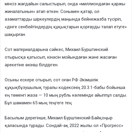
мінсіз жағдайын салыстырып, онда «миллиондаған қаржы
жиналатынын» атап өткен. Сонымен қатар, ол
азаматтарды шіркеулердің маңында бейнежазба түсіріп,
«дінге сенбейтіндердің құқықтарын қорғауды талап етуге»
шақырған.
Сот материалдарына сәйкес, Михаил Бурштинский
отырысқа қатысып, кінәсін мойындаған және жасаған
әрекетіне өкініш білдірген.
Осыны ескере отырып, сот оған РФ Әкімшілік
құқықбұзушылық туралы кодексінің 20.3.1-бабы бойынша
ең төменгі жаза — 10 мың рубль көлемінде айыппұл салды.
Бұл шамамен 65 мың теңгеге тең.
Басылым дерегінше, Михаил Бурштинский Байқоңыр
қаласында тұрады. Сондай-ақ 2022 жылы ол «Прогресс»