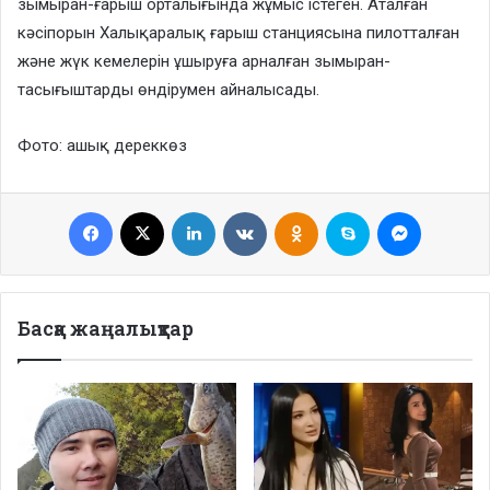
зымыран-ғарыш орталығында жұмыс істеген. Аталған
кәсіпорын Халықаралық ғарыш станциясына пилотталған
және жүк кемелерін ұшыруға арналған зымыран-
тасығыштарды өндірумен айналысады.
Фото: ашық дереккөз
Facebook
X
LinkedIn
VKontakte
Odnoklassniki
Skype
Messenge
Басқа жаңалықтар