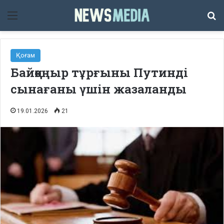
Мәзір
Із
Қоғам
Байқоңыр тұрғыны Путинді
сынағаны үшін жазаланды
19.01.2026
21