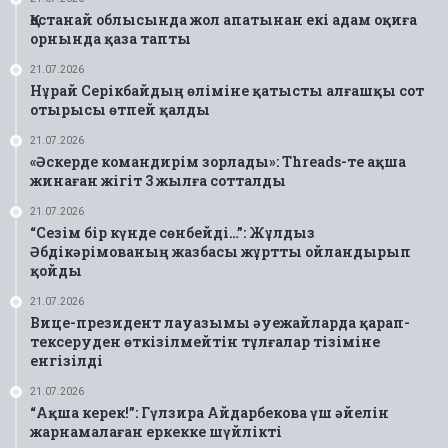
Қостанай облысында жол апатынан екі адам оқиға
орнында қаза тапты
21.07.2026
Нұрай Серікбайдың өліміне қатысты алғашқы сот
отырысы өтпей қалды
21.07.2026
«Әскерде командирім зорлады»: Threads-те ақша
жинаған жігіт 3 жылға сотталды
21.07.2026
“Сезім бір күнде сөнбейді…”: Жұлдыз
Әбдікәрімованың жазбасы жұртты ойландырып
қойды
21.07.2026
Вице-президент лауазымы әуежайларда қарап-
тексеруден өткізілмейтін тұлғалар тізіміне
енгізілді
21.07.2026
“Ақша керек!”: Гүлзира Айдарбекова үш әйелін
жарнамалаған еркекке шүйлікті