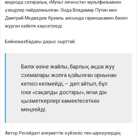
видеода сатиралық «Мульт личности» мультфильмінен
үзінділер пайдаланылған. Онда Владимир Путин мен
Дмитрий Медведев Кремль аясында гармошкамен билеп
жүрген кейіпте көрсетіледі.
Бейнежазбадағы дауыс сырттай:
Билік өзіне жайлы, барлық ақша жуу
схемалары жолға қойылған орнынан
кеткісі келмейді, – деп айтып, бұл
іске «сақалды достары», яғни дін
қызметкерлері көмектесетінін
меңзейді.
Автор Ресейдегі әлеуметтік күйзеліс пен шіркеулердің