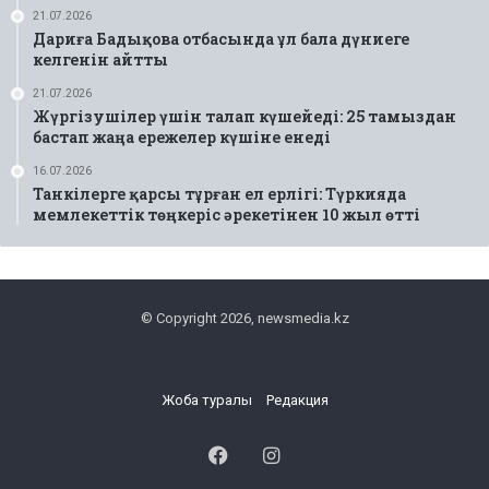
21.07.2026
Дариға Бадықова отбасында ұл бала дүниеге
келгенін айтты
21.07.2026
Жүргізушілер үшін талап күшейеді: 25 тамыздан
бастап жаңа ережелер күшіне енеді
16.07.2026
Танкілерге қарсы тұрған ел ерлігі: Түркияда
мемлекеттік төңкеріс әрекетінен 10 жыл өтті
© Copyright 2026, newsmedia.kz
Жоба туралы
Редакция
Facebook
Instagram