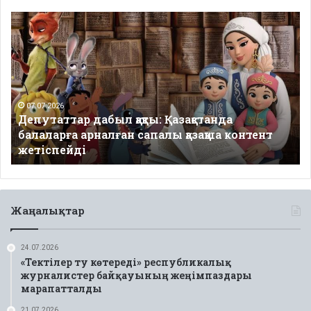
Депутаттар
дабыл
қақты:
Қазақстанда
балаларға
арналған
сапалы
07.07.2026
Депутаттар дабыл қақты: Қазақстанда
қазақша
балаларға арналған сапалы қазақша контент
контент
жетіспейді
жетіспейді
Жаңалықтар
24.07.2026
«Тектілер ту көтереді» республикалық
журналистер байқауының жеңімпаздары
марапатталды
21.07.2026