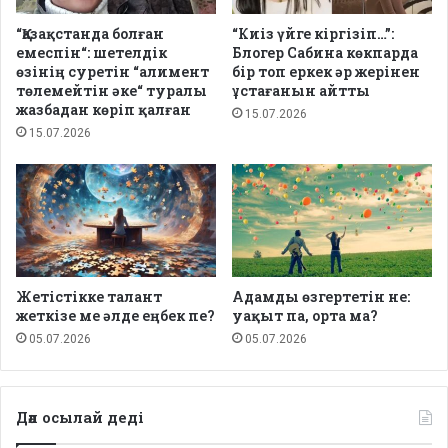
“Қазақстанда болған
“Киіз үйге кіргізіп…”:
емеспін“: шетелдік
Блогер Сабина көкпарда
өзінің суретін “алимент
бір топ еркек әр жерінен
төлемейтін әке“ туралы
ұстағанын айтты
жазбадан көріп қалған
15.07.2026
15.07.2026
Жетістікке талант
Адамды өзгертетін не:
жеткізе ме әлде еңбек пе?
уақыт па, орта ма?
05.07.2026
05.07.2026
Дәл осылай деді