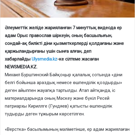
Әлеуметтік желіде жарияланған 7 минуттық видеода ер
адам Орыс православ шіркеуін, оның басшылығын,
сондай-ақ билікті діни қызметкерлерді қолдағаны және
қаржыландырғаны үшін сынға алған, деп
хабарлайды
Ulysmedia.kz
-ке сілтеме жасаған
NEWSMEDIA.KZ.
Михаил Бурштинский Байқоңыр қалалық сотында «діни
белгі бойынша араздық немесе өшпенділік қоздырды»
деген айыппен жауапқа тартылды. Атап айтқанда, іс
материалдарында оның Мәскеу және бүкіл Ресей
патриархы Кириллге (Гундяев) қатысты өшпенділік
тудырды деген тұжырым көрсетілген.
«Верстка» басылымының мәліметінше, ер адам жариялаған