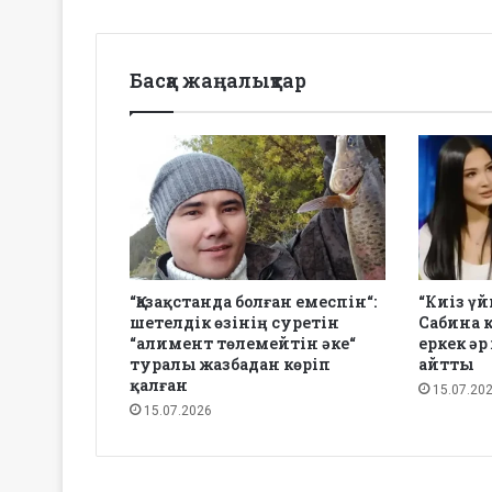
Басқа жаңалықтар
“Қазақстанда болған емеспін“:
“Киіз үй
шетелдік өзінің суретін
Сабина к
“алимент төлемейтін әке“
еркек ә
туралы жазбадан көріп
айтты
қалған
15.07.20
15.07.2026