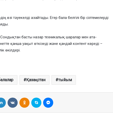
дің өзі тәуекелді азайтады. Егер бала белгілі бір сілтемелерді
аяды.
 Сондықтан басты назар техникалық шаралар мен ата-
етте қанша уақыт өткізеді және қандай контент көреді –
ік өкілдері.
балалар
Қазақстан
тыйым
LinkedIn
VKontakte
Odnoklassniki
Skype
Messenger