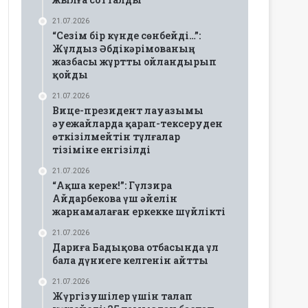
21.07.2026
“Сезім бір күнде сөнбейді…”:
Жұлдыз Әбдікәрімованың
жазбасы жұртты ойландырып
қойды
21.07.2026
Вице-президент лауазымы
әуежайларда қарап-тексеруден
өткізілмейтін тұлғалар
тізіміне енгізілді
21.07.2026
“Ақша керек!”: Гүлзира
Айдарбекова үш әйелін
жарнамалаған еркекке шүйлікті
21.07.2026
Дариға Бадықова отбасында ұл
бала дүниеге келгенін айтты
21.07.2026
Жүргізушілер үшін талап