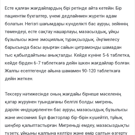
Есте қалған жағдайлардың бірі ретінде айта кетейін. Бір
пациентім бухгалтер, үнемі дедлайнмен жүретін адам
болатын. Негізгі шағымдары күнделікті бас ауруы, зейіннің
төмендеуі, есте сақтау нашарлауы, мазасыздық, ұйқы
бұзылысы және эмоциялық тұрақсыздық. Әңгімелесу
барысында басы ауырған сайын цитрамонды шамадан
тыс қабылдайтыны анықталды. Кейде күніне 5-6 таблетка,
кейде бірден 6-7 таблеткаға дейін ішкен жағдайлар болған.
Жалпы есептегенде айына шамамен 90-120 таблеткаға
дейін жеткен.
Тексеру нәтижесінде оның жағдайы бірнеше мәселенің
қатар жүруінен туындағаны белгілі болды: мигрень,
дәрілік-индуцирленген бас ауруы, мазасыздық бұзылысы
және инсомния. Бұл факторлар бір-бірін күшейтіп, тұйық
шеңбер қалыптастырған. Мигреньді емдеу, мазасыздықты
түзету, ұйқыны қалпына келтіру және өмір салтын өзгерту