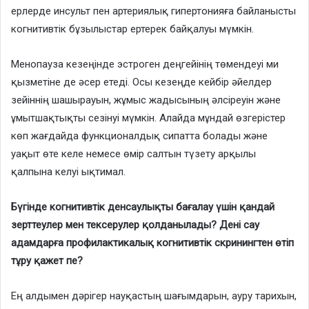
ерлерде инсульт пен артериялық гипертонияға байланысты
когнитивтік бұзылыстар ертерек байқалуы мүмкін.
Менопауза кезеңінде эстроген деңгейінің төмендеуі ми
қызметіне де әсер етеді. Осы кезеңде кейбір әйелдер
зейіннің шашырауын, жұмыс жадысының әлсіреуін және
ұмытшақтықты сезінуі мүмкін. Алайда мұндай өзгерістер
көп жағдайда функционалдық сипатта болады және
уақыт өте келе немесе өмір салтын түзету арқылы
қалпына келуі ықтимал.
Бүгінде когнитивтік денсаулықты бағалау үшін қандай
зерттеулер мен тексерулер қолданылады? Дені сау
адамдарға профилактикалық когнитивтік скринингтен өтіп
тұру қажет пе?
Ең алдымен дәрігер науқастың шағымдарын, ауру тарихын,