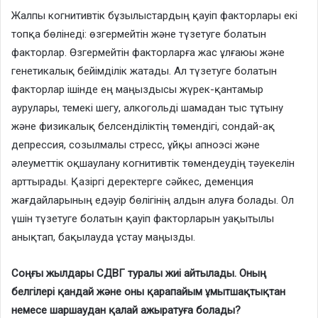
Жалпы когнитивтік бұзылыстардың қауіп факторлары екі
топқа бөлінеді: өзгермейтін және түзетуге болатын
факторлар. Өзгермейтін факторларға жас ұлғаюы және
генетикалық бейімділік жатады. Ал түзетуге болатын
факторлар ішінде ең маңыздысы жүрек-қантамыр
аурулары, темекі шегу, алкогольді шамадан тыс тұтыну
және физикалық белсенділіктің төмендігі, сондай-ақ
депрессия, созылмалы стресс, ұйқы апноэсі және
әлеуметтік оқшаулану когнитивтік төмендеудің тәуекелін
арттырады. Қазіргі деректерге сәйкес, деменция
жағдайларының едәуір бөлігінің алдын алуға болады. Ол
үшін түзетуге болатын қауіп факторларын уақытылы
анықтап, бақылауда ұстау маңызды.
Соңғы жылдары СДВГ туралы жиі айтылады. Оның
белгілері қандай және оны қарапайым ұмытшақтықтан
немесе шаршаудан қалай ажыратуға болады?