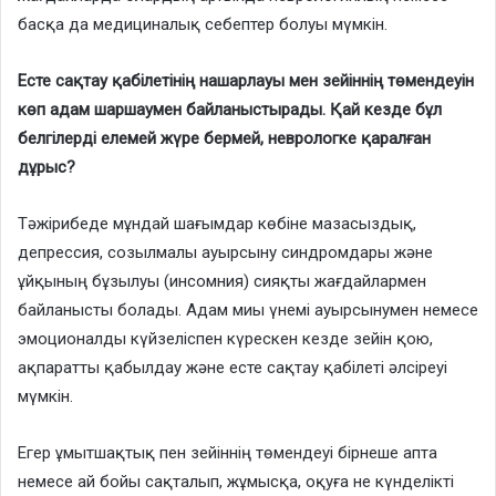
басқа да медициналық себептер болуы мүмкін.
Есте сақтау қабілетінің нашарлауы мен зейіннің төмендеуін
көп адам шаршаумен байланыстырады. Қай кезде бұл
белгілерді елемей жүре бермей, неврологке қаралған
дұрыс?
Тәжірибеде мұндай шағымдар көбіне мазасыздық,
депрессия, созылмалы ауырсыну синдромдары және
ұйқының бұзылуы (инсомния) сияқты жағдайлармен
байланысты болады. Адам миы үнемі ауырсынумен немесе
эмоционалды күйзеліспен күрескен кезде зейін қою,
ақпаратты қабылдау және есте сақтау қабілеті әлсіреуі
мүмкін.
Егер ұмытшақтық пен зейіннің төмендеуі бірнеше апта
немесе ай бойы сақталып, жұмысқа, оқуға не күнделікті