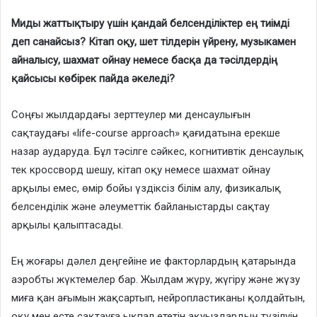
Миды жаттықтыру үшін қандай белсенділіктер ең тиімді
деп санайсыз? Кітап оқу, шет тілдерін үйрену, музыкамен
айналысу, шахмат ойнау немесе басқа да тәсілдердің
қайсысы көбірек пайда әкеледі?
Соңғы жылдардағы зерттеулер ми денсаулығын
сақтаудағы «life-course approach» қағидатына ерекше
назар аударуда. Бұл тәсілге сәйкес, когнитивтік денсаулық
тек кроссворд шешу, кітап оқу немесе шахмат ойнау
арқылы емес, өмір бойы үздіксіз білім алу, физикалық
белсенділік және әлеуметтік байланыстарды сақтау
арқылы қалыптасады.
Ең жоғары дәлел деңгейіне ие факторлардың қатарында
аэробты жүктемелер бар. Жылдам жүру, жүгіру және жүзу
миға қан ағымын жақсартып, нейропластиканы қолдайтын,
оқу мен есте сақтауға ықпал ететін ақуыздардың түзілуін