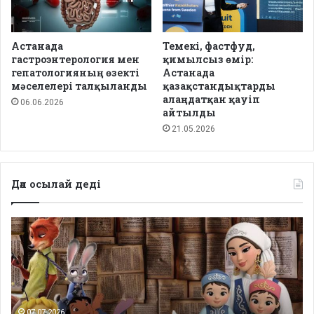
Астанада
Темекі, фастфуд,
гастроэнтерология мен
қимылсыз өмір:
гепатологияның өзекті
Астанада
мәселелері талқыланды
қазақстандықтарды
алаңдатқан қауіп
06.06.2026
айтылды
21.05.2026
Дәл осылай деді
Депутаттар
дабыл
қақты:
Қазақстанда
балаларға
арналған
сапалы
07.07.2026