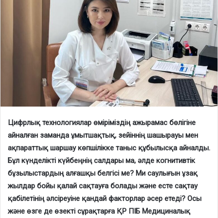
Цифрлық технологиялар өміріміздің ажырамас бөлігіне
айналған заманда ұмытшақтық, зейіннің шашырауы мен
ақпараттық шаршау көпшілікке таныс құбылысқа айналды.
Бұл күнделікті күйбеңнің салдары ма, әлде когнитивтік
бұзылыстардың алғашқы белгісі ме? Ми саулығын ұзақ
жылдар бойы қалай сақтауға болады және есте сақтау
қабілетінің әлсіреуіне қандай факторлар әсер етеді? Осы
және өзге де өзекті сұрақтарға ҚР ПІБ Медициналық