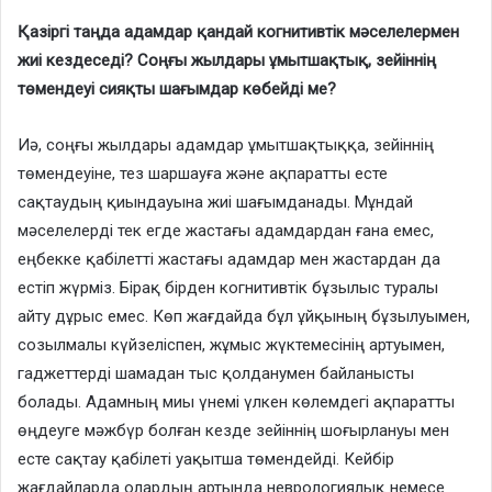
Қазіргі таңда адамдар қандай когнитивтік мәселелермен
жиі кездеседі? Соңғы жылдары ұмытшақтық, зейіннің
төмендеуі сияқты шағымдар көбейді ме?
Иә, соңғы жылдары адамдар ұмытшақтыққа, зейіннің
төмендеуіне, тез шаршауға және ақпаратты есте
сақтаудың қиындауына жиі шағымданады. Мұндай
мәселелерді тек егде жастағы адамдардан ғана емес,
еңбекке қабілетті жастағы адамдар мен жастардан да
естіп жүрміз. Бірақ бірден когнитивтік бұзылыс туралы
айту дұрыс емес. Көп жағдайда бұл ұйқының бұзылуымен,
созылмалы күйзеліспен, жұмыс жүктемесінің артуымен,
гаджеттерді шамадан тыс қолданумен байланысты
болады. Адамның миы үнемі үлкен көлемдегі ақпаратты
өңдеуге мәжбүр болған кезде зейіннің шоғырлануы мен
есте сақтау қабілеті уақытша төмендейді. Кейбір
жағдайларда олардың артында неврологиялық немесе