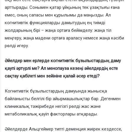
арттырады. Сонымен қатар ұйқының тек ұзақтығы ғана
емес, оның сапасы мен құрылымы да маңызды. Ал
когнитивтік функцияларды дамытудың ең тиімді
жолдарының бірі – жаңа ортаға бейімделу: жаңа тіл
меңгеру, жаңа мәдени ортаға араласу немесе жаңа кәсіби
рөлді игеру.
Әйелдер мен ерлерде когнитивтік бұзылыстардың даму
қаупі әртүрлі ме? Ал менопауза кезеңі әйелдердің есте
сақтау қабілеті мен зейініне қалай әсер етеді?
Когнитивтік бұзылыстардың дамуында жынысқа
байланысты белгілі бір айырмашылықтар бар. Дегенмен
клиникалық тәжірибеде негізгі рөлді жас және
метаболикалық қауіп факторлары атқарады.
Әйелдерде Альцгеймер типті деменция жиірек кездессе,