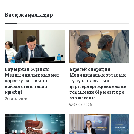
Басқа жаңалықтар
Бауыржан Жүсіпов:
Бірегей операция:
Медициналық қызмет
Медициналық орталық
көрсету сапасына
ауруханасының
қойылатын талап
дәрігерлері жүрекке және
күшейді
тоқ ішекке бір мезгілде
ота жасады
14.07.2026
08.07.2026