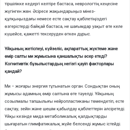
тіршілікке кедергі келтіре бастаса, неврологтің кеңесіне
жүгінген жөн. Әсіресе жақындарыңыз мінез-
құлқыңыздағы немесе есте сақтау қабілетіңіздегі
өзгерістерді байқай бастаса, не шағымдар уақыт өте келе
күшейсе, қажетті тексеруден өткен дұрыс.
Ұйқының жетіспеуі, күйзеліс, ақпараттық жүктеме және
өмір салты ми жұмысына қаншалықты әсер етеді?
Когнитивтік бұзылыстардың негізгі қауіп факторлары
қандай?
Ми – жоғары энергия тұтынатын орган. Сондықтан оның
жұмысы адамның өмір салтына өте тәуелді. Ұйқының
созылмалы тапшылығы нейропластиканы төмендетіп, есте
сақтау, зейін және шешім қабылдау қабілеттерін әлсіретеді.
Ұйқы кезінде мида метаболикалық қалдықтарды
шығаратын глимфатикалық жүйе белсенді жұмыс істейді.