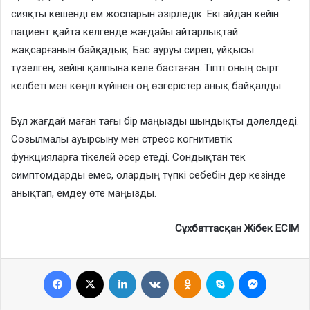
сияқты кешенді ем жоспарын әзірледік. Екі айдан кейін
пациент қайта келгенде жағдайы айтарлықтай
жақсарғанын байқадық. Бас ауруы сиреп, ұйқысы
түзелген, зейіні қалпына келе бастаған. Тіпті оның сырт
келбеті мен көңіл күйінен оң өзгерістер анық байқалды.
Бұл жағдай маған тағы бір маңызды шындықты дәлелдеді.
Созылмалы ауырсыну мен стресс когнитивтік
функцияларға тікелей әсер етеді. Сондықтан тек
симптомдарды емес, олардың түпкі себебін дер кезінде
анықтап, емдеу өте маңызды.
Сұхбаттасқан Жібек ЕСІМ
Facebook
X
LinkedIn
VKontakte
Odnoklassniki
Skype
Messenge