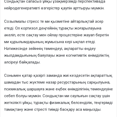
Сондықтан сапасыз ұйқы ұзақмерзімді перспективада
нейродегенеративті өзгерістер қаупін арттыруы мүмкін.
Созылмалы стресс те ми қызметіне айтарлықтай әсер
етеді. Ол кортизол деңгейінің тұрақты жоғарылауына
әкеліп, есте сақтау мен ойлау процестеріне жауап беретін
ми құрылымдарының жұмысына кері ықпал етеді.
Нәтижесінде зейіннің төмендеуі, ақпаратты өңдеу
жылдамдығының баяулауы және когнитивтік өнімділіктің
әлсіреуі байқалады.
Сонымен қатар қазіргі заманда жиі кездесетін ақпараттық
шамадан тыс жүктеме назар ресурстарының сарқылуына,
психикалық шаршауға және еңбек өнімділігінің төмендеуіне
себеп болуы мүмкін. Сондықтан ми саулығын сақтау үшін
жеткілікті ұйқы, тұрақты физикалық белсенділік, теңгерімді
тамақтану және стресті тиімді басқару аса маңызды.