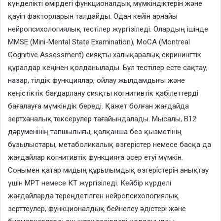
күнделікті өмірдегі функционалдық мүмкіндіктерін және
қауіп факторларын талдайды. Одан кейін арнайы
нейропсихологиялық тестілер жүргізіледі. Олардың ішінде
MMSE (Mini-Mental State Examination), MoCA (Montreal
Cognitive Assessment) сияқты халықаралық скринингтік
құралдар кеңінен қолданылады. Бұл тестілер есте сақтау,
назар, тілдік функциялар, ойлау жылдамдығы және
кеңістіктік бағдарлану сияқты когнитивтік қабілеттерді
бағалауға мүмкіндік береді. Қажет болған жағдайда
зертханалық тексерулер тағайындалады. Мысалы, В12
дәруменінің тапшылығы, қалқанша без қызметінің
бұзылыстары, метаболикалық өзгерістер немесе басқа да
жағдайлар когнитивтік функцияға әсер етуі мүмкін.
Сонымен қатар мидың құрылымдық өзгерістерін анықтау
үшін МРТ немесе КТ жүргізіледі. Кейбір күрделі
жағдайларда тереңдетілген нейропсихологиялық
зерттеулер, функционалдық бейнелеу әдістері және