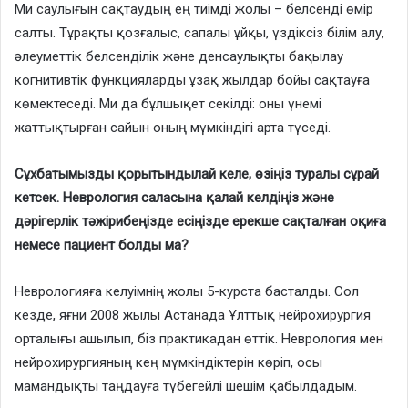
Ми саулығын сақтаудың ең тиімді жолы – белсенді өмір
салты. Тұрақты қозғалыс, сапалы ұйқы, үздіксіз білім алу,
әлеуметтік белсенділік және денсаулықты бақылау
когнитивтік функцияларды ұзақ жылдар бойы сақтауға
көмектеседі. Ми да бұлшықет секілді: оны үнемі
жаттықтырған сайын оның мүмкіндігі арта түседі.
Сұхбатымызды қорытындылай келе, өзіңіз туралы сұрай
кетсек. Неврология саласына қалай келдіңіз және
дәрігерлік тәжірибеңізде есіңізде ерекше сақталған оқиға
немесе пациент болды ма?
Неврологияға келуімнің жолы 5-курста басталды. Сол
кезде, яғни 2008 жылы Астанада Ұлттық нейрохирургия
орталығы ашылып, біз практикадан өттік. Неврология мен
нейрохирургияның кең мүмкіндіктерін көріп, осы
мамандықты таңдауға түбегейлі шешім қабылдадым.