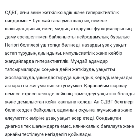
СДВГ, яғни зейін жеткіліксіздік және гиперактивтілік
синдромы – бұл жай ғана ұмытшақтық немесе
шашыраңқылық емес, мидың атқарушы функцияларының
даму ерекшелігімен байланысты нейродамулық бұзылыс.
Негізгі белгілері үш топқа бөлінеді: назарды ұзақ уақыт
ұстап тұрудың қиындығы, импульсивтілік және кейбір
жағдайларда гиперактивтілік. Мұндай адамдар
тапсырмаларды соңына дейін жеткізуде, уақытты
жоспарлауда, ұйымдастыруда қиындық көреді, маңызды
ақпаратты жиі ұмытып кетуі мүмкін. Қарапайым шаршау
немесе стресс кезінде зейіннің төмендеуі уақытша болады
және демалыстан кейін қалпына келеді. Ал СДВГ белгілері
бала кезден байқалып, адамның оқуына, жұмысына және
әлеуметтік өміріне ұзақ уақыт әсер етеді. Сондықтан
диагноз тек шағымдарға емес, клиникалық бағалауға және
арнайы тестілеуге негізделіп қойылады.