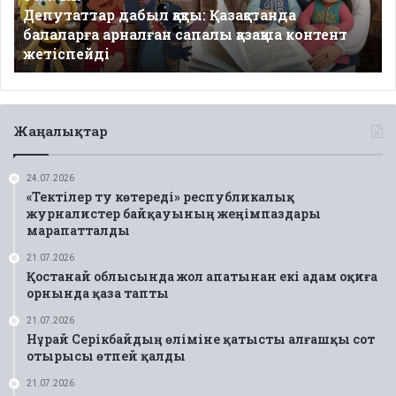
Депутаттар дабыл қақты: Қазақстанда
қазақша
балаларға арналған сапалы қазақша контент
контент
жетіспейді
жетіспейді
Жаңалықтар
24.07.2026
«Тектілер ту көтереді» республикалық
журналистер байқауының жеңімпаздары
марапатталды
21.07.2026
Қостанай облысында жол апатынан екі адам оқиға
орнында қаза тапты
21.07.2026
Нұрай Серікбайдың өліміне қатысты алғашқы сот
отырысы өтпей қалды
21.07.2026