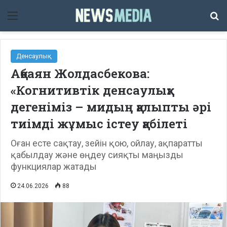
Мәзір
Із
Денсаулық
Ақбаян Жолдасбекова:
«Когнитивтік денсаулық»
дегеніміз – мидың қалыпты әрі
тиімді жұмыс істеу қабілеті
Оған есте сақтау, зейін қою, ойлау, ақпаратты
қабылдау және өңдеу сияқты маңызды
функциялар жатады
24.06.2026
88