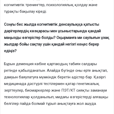
когнитивтік тренингтер, психологиялық қолдау және
тұрақты бақылау кіреді.
Соңғы бес жылда когнитивтік денсаулыққа қатысты
дәрігерлердің көзқарасы мен ұсыныстарында қандай
маңызды өзгерістер болды? Оқырманға ми саулығын ұзақ
жылдар бойы сақтау үшін қандай негізгі кеңес берер
едіңіз?
Бұрын деменция көбіне қартаюдың табиғи салдары
ретінде қабылданатын. Алайда бүгінде оны ерте анықтап,
дамуын баяулатуға мүмкіндік беретін әдістер бар. Қазіргі
медицинада дәстүрлі тестілермен қатар генетикалық
зерттеулер, биомаркерлер және ПЭТ/КТ сияқты заманауи
технологиялар қолданылып, мидағы өзгерістерді алғашқы
белгілер пайда болмай тұрып анықтауға жол ашуда.