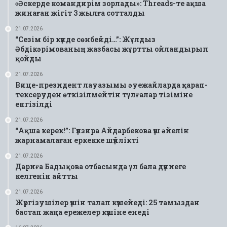
«Әскерде командирім зорлады»: Threads-те ақша
жинаған жігіт 3 жылға сотталды
21.07.2026
“Сезім бір күнде сөнбейді…”: Жұлдыз
Әбдікәрімованың жазбасы жұртты ойландырып
қойды
21.07.2026
Вице-президент лауазымы әуежайларда қарап-
тексеруден өткізілмейтін тұлғалар тізіміне
енгізілді
21.07.2026
“Ақша керек!”: Гүлзира Айдарбекова үш әйелін
жарнамалаған еркекке шүйлікті
21.07.2026
Дариға Бадықова отбасында ұл бала дүниеге
келгенін айтты
21.07.2026
Жүргізушілер үшін талап күшейеді: 25 тамыздан
бастап жаңа ережелер күшіне енеді