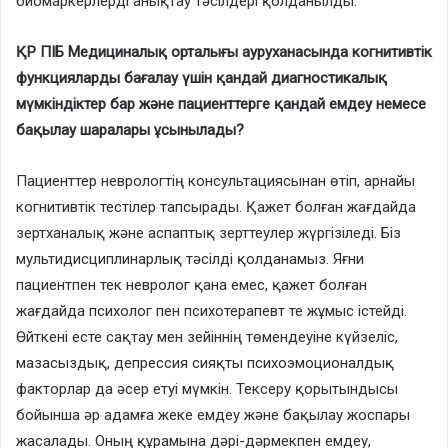
биомаркерлерді анықтау тәсілдері қолданылды.
ҚР ПІБ Медициналық орталығы ауруханасында когнитивтік
функцияларды бағалау үшін қандай диагностикалық
мүмкіндіктер бар және пациенттерге қандай емдеу немесе
бақылау шаралары ұсынылады?
Пациенттер неврологтің консультациясынан өтіп, арнайы
когнитивтік тестілер тапсырады. Қажет болған жағдайда
зертханалық және аспаптық зерттеулер жүргізіледі. Біз
мультидисциплинарлық тәсілді қолданамыз. Яғни
пациентпен тек невролог қана емес, қажет болған
жағдайда психолог пен психотерапевт те жұмыс істейді.
Өйткені есте сақтау мен зейіннің төмендеуіне күйзеліс,
мазасыздық, депрессия сияқты психоэмоционалдық
факторлар да әсер етуі мүмкін. Тексеру қорытындысы
бойынша әр адамға жеке емдеу және бақылау жоспары
жасалады. Оның құрамына дәрі-дәрмекпен емдеу,