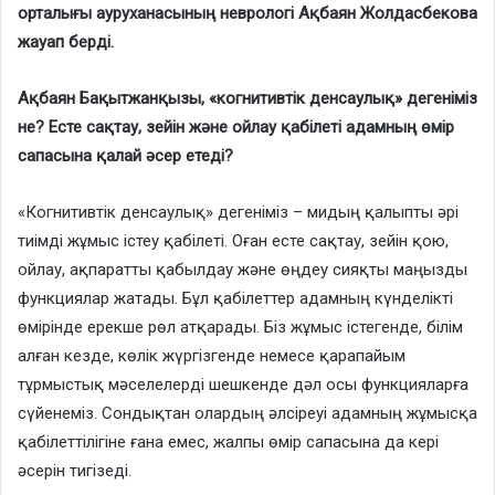
орталығы ауруханасының неврологі Ақбаян Жолдасбекова
жауап берді.
Ақбаян Бақытжанқызы, «когнитивтік денсаулық» дегеніміз
не? Есте сақтау, зейін және ойлау қабілеті адамның өмір
сапасына қалай әсер етеді?
«Когнитивтік денсаулық» дегеніміз – мидың қалыпты әрі
тиімді жұмыс істеу қабілеті. Оған есте сақтау, зейін қою,
ойлау, ақпаратты қабылдау және өңдеу сияқты маңызды
функциялар жатады. Бұл қабілеттер адамның күнделікті
өмірінде ерекше рөл атқарады. Біз жұмыс істегенде, білім
алған кезде, көлік жүргізгенде немесе қарапайым
тұрмыстық мәселелерді шешкенде дәл осы функцияларға
сүйенеміз. Сондықтан олардың әлсіреуі адамның жұмысқа
қабілеттілігіне ғана емес, жалпы өмір сапасына да кері
әсерін тигізеді.