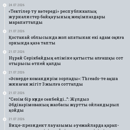
24.07.2026
«Тектілер ту көтереді» республикалық
журналистер байқауының жеңімпаздары
марапатталды
21.07.2026
Қостанай облысында жол апатынан екі адам оқиға
орнында қаза тапты
21.07.2026
Нұрай Серікбайдың өліміне қатысты алғашқы сот
отырысы өтпей қалды
21.07.2026
«Әскерде командирім зорлады»: Threads-те ақша
жинаған жігіт 3 жылға сотталды
21.07.2026
“Сезім бір күнде сөнбейді…”: Жұлдыз
Әбдікәрімованың жазбасы жұртты ойландырып
қойды
21.07.2026
Вице-президент лауазымы әуежайларда қарап-