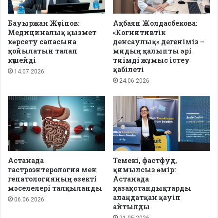
Бауыржан Жүсіпов:
Ақбаян Жолдасбекова:
Медициналық қызмет
«Когнитивтік
көрсету сапасына
денсаулық» дегеніміз –
қойылатын талап
мидың қалыпты әрі
күшейді
тиімді жұмыс істеу
қабілеті
14.07.2026
24.06.2026
Астанада
Темекі, фастфуд,
гастроэнтерология мен
қимылсыз өмір:
гепатологияның өзекті
Астанада
мәселелері талқыланды
қазақстандықтарды
алаңдатқан қауіп
06.06.2026
айтылды
21.05.2026