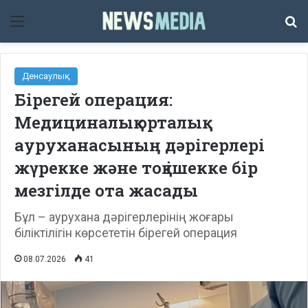
Мәзір
Із
Денсаулық
Бірегей операция:
Медициналық орталық
ауруханасының дәрігерлері
жүрекке және тоқ ішекке бір
мезгілде ота жасады
Бұл – аурухана дәрігерлерінің жоғары
біліктілігін көрсететін бірегей операция
08.07.2026
41