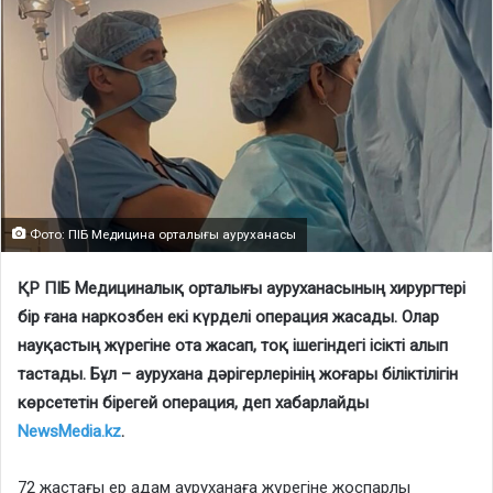
Фото: ПІБ Медицина орталығы ауруханасы
ҚР ПІБ Медициналық орталығы ауруханасының хирургтері
бір ғана наркозбен екі күрделі операция жасады. Олар
науқастың жүрегіне ота жасап, тоқ ішегіндегі ісікті алып
тастады. Бұл – аурухана дәрігерлерінің жоғары біліктілігін
көрсететін бірегей операция, деп хабарлайды
NewsMedia.kz
.
72 жастағы ер адам ауруханаға жүрегіне жоспарлы