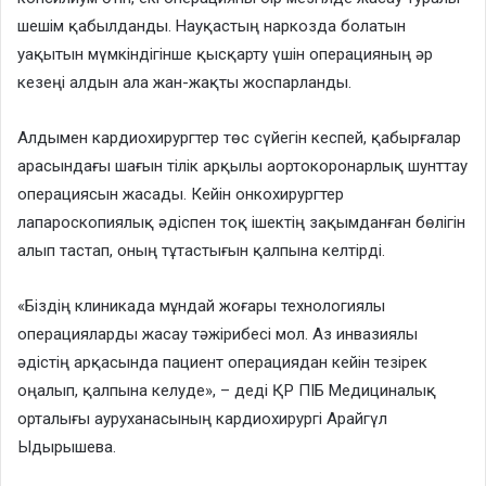
шешім қабылданды. Науқастың наркозда болатын
уақытын мүмкіндігінше қысқарту үшін операцияның әр
кезеңі алдын ала жан-жақты жоспарланды.
Алдымен кардиохирургтер төс сүйегін кеспей, қабырғалар
арасындағы шағын тілік арқылы аортокоронарлық шунттау
операциясын жасады. Кейін онкохирургтер
лапароскопиялық әдіспен тоқ ішектің зақымданған бөлігін
алып тастап, оның тұтастығын қалпына келтірді.
«Біздің клиникада мұндай жоғары технологиялы
операцияларды жасау тәжірибесі мол. Аз инвазиялы
әдістің арқасында пациент операциядан кейін тезірек
оңалып, қалпына келуде», – деді ҚР ПІБ Медициналық
орталығы ауруханасының кардиохирургі Арайгүл
Ыдырышева.