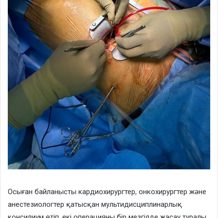
Осыған байланысты кардиохирургтер, онкохирургтер және
анестезиологтер қатысқан мультидисциплинарлық
консилиум өтіп, екі операцияны бір мезгілде жасау туралы