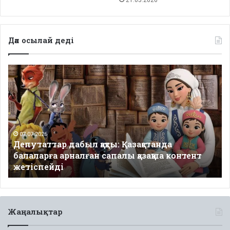
Дәл осылай деді
Депутаттар
дабыл
қақты:
Қазақстанда
балаларға
арналған
сапалы
07.07.2026
Депутаттар дабыл қақты: Қазақстанда
қазақша
балаларға арналған сапалы қазақша контент
контент
жетіспейді
жетіспейді
Жаңалықтар