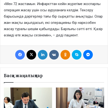
«Мен 72 жастамын. Инфаркттан кейін жүрегіме жоспарлы
операция жасау үшін осы ауруханаға келдім. Тексеру
барысында дәрігерлер тағы бір сырқатты анықтады. Олар
жан-жақты ақылдасып, екі операцияны бір наркозбен
жасау туралы шешім қабылдады. Барлығы сәтті өтті. Қазір
өзімді өте жақсы сезінемін», – деді пациент.
Facebook
X
LinkedIn
VKontakte
Odnoklassniki
Skype
Messenge
Басқа жаңалықтар