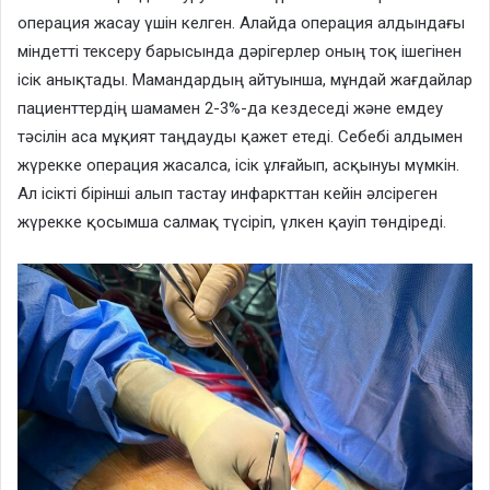
операция жасау үшін келген. Алайда операция алдындағы
міндетті тексеру барысында дәрігерлер оның тоқ ішегінен
ісік анықтады. Мамандардың айтуынша, мұндай жағдайлар
пациенттердің шамамен 2-3%-да кездеседі және емдеу
тәсілін аса мұқият таңдауды қажет етеді. Себебі алдымен
жүрекке операция жасалса, ісік ұлғайып, асқынуы мүмкін.
Ал ісікті бірінші алып тастау инфаркттан кейін әлсіреген
жүрекке қосымша салмақ түсіріп, үлкен қауіп төндіреді.