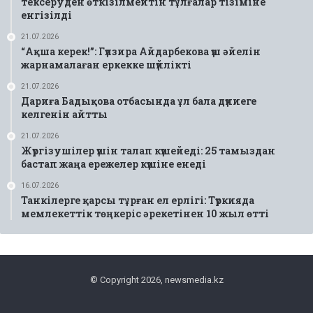
тексеруден өткізілмейтін тұлғалар тізіміне
енгізілді
21.07.2026
“Ақша керек!”: Гүлзира Айдарбекова үш әйелін
жарнамалаған еркекке шүйлікті
21.07.2026
Дариға Бадықова отбасында ұл бала дүниеге
келгенін айтты
21.07.2026
Жүргізушілер үшін талап күшейеді: 25 тамыздан
бастап жаңа ережелер күшіне енеді
16.07.2026
Танкілерге қарсы тұрған ел ерлігі: Түркияда
мемлекеттік төңкеріс әрекетінен 10 жыл өтті
© Copyright 2026, newsmedia.kz