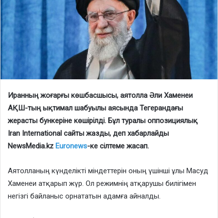
Иранның жоғарғы көшбасшысы, аятолла Әли Хаменеи
АҚШ-тың ықтимал шабуылы аясында Тегерандағы
жерасты бункеріне көшірілді. Бұл туралы оппозициялық
Iran International сайты жазды, деп хабарлайды
NewsMedia.kz
Euronews
-ке сілтеме жасап.
Аятолланың күнделікті міндеттерін оның үшінші ұлы Масуд
Хаменеи атқарып жүр. Ол режимнің атқарушы билігімен
негізгі байланыс орнататын адамға айналды.