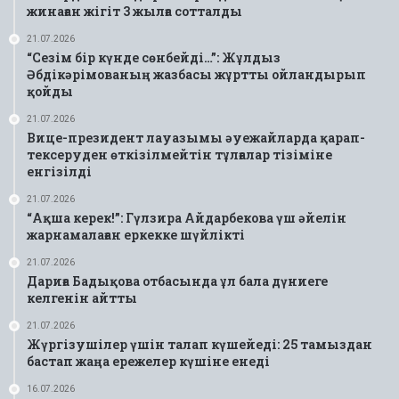
жинаған жігіт 3 жылға сотталды
21.07.2026
“Сезім бір күнде сөнбейді…”: Жұлдыз
Әбдікәрімованың жазбасы жұртты ойландырып
қойды
21.07.2026
Вице-президент лауазымы әуежайларда қарап-
тексеруден өткізілмейтін тұлғалар тізіміне
енгізілді
21.07.2026
“Ақша керек!”: Гүлзира Айдарбекова үш әйелін
жарнамалаған еркекке шүйлікті
21.07.2026
Дариға Бадықова отбасында ұл бала дүниеге
келгенін айтты
21.07.2026
Жүргізушілер үшін талап күшейеді: 25 тамыздан
бастап жаңа ережелер күшіне енеді
16.07.2026