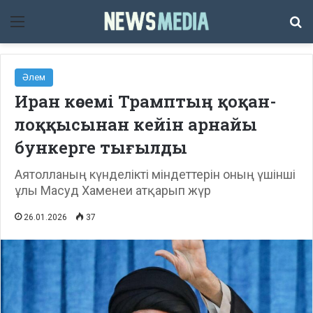
Мәзір
Із
Әлем
Иран көсемі Трамптың қоқан-
лоққысынан кейін арнайы
бункерге тығылды
Аятолланың күнделікті міндеттерін оның үшінші
ұлы Масуд Хаменеи атқарып жүр
26.01.2026
37