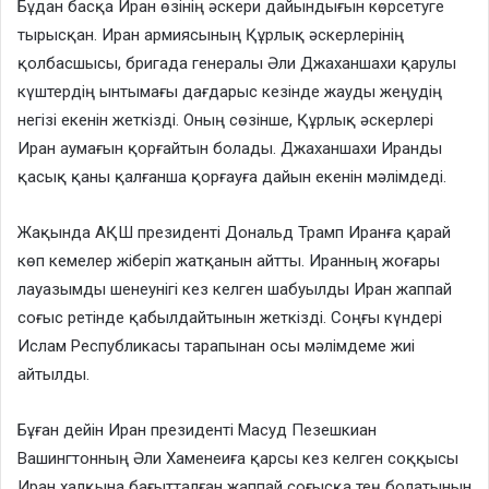
Бұдан басқа Иран өзінің әскери дайындығын көрсетуге
тырысқан. Иран армиясының Құрлық әскерлерінің
қолбасшысы, бригада генералы Әли Джаханшахи қарулы
күштердің ынтымағы дағдарыс кезінде жауды жеңудің
негізі екенін жеткізді. Оның сөзінше, Құрлық әскерлері
Иран аумағын қорғайтын болады. Джаханшахи Иранды
қасық қаны қалғанша қорғауға дайын екенін мәлімдеді.
Жақында АҚШ президенті Дональд Трамп Иранға қарай
көп кемелер жіберіп жатқанын айтты. Иранның жоғары
лауазымды шенеунігі кез келген шабуылды Иран жаппай
соғыс ретінде қабылдайтынын жеткізді. Соңғы күндері
Ислам Республикасы тарапынан осы мәлімдеме жиі
айтылды.
Бұған дейін Иран президенті Масуд Пезешкиан
Вашингтонның Әли Хаменеиға қарсы кез келген соққысы
Иран халқына бағытталған жаппай соғысқа тең болатынын