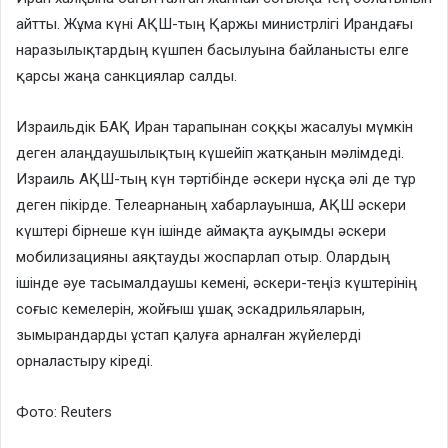
айтты. Жұма күні АҚШ-тың Қаржы министрлігі Ирандағы
наразылықтардың күшпен басылуына байланысты елге
қарсы жаңа санкциялар салды.
Израильдік БАҚ Иран тарапынан соққы жасалуы мүмкін
деген алаңдаушылықтың күшейіп жатқанын мәлімдеді.
Израиль АҚШ-тың күн тәртібінде әскери нұсқа әлі де тұр
деген пікірде. Телеарнаның хабарлауынша, АҚШ әскери
күштері бірнеше күн ішінде аймақта ауқымды әскери
мобилизацияны аяқтауды жоспарлап отыр. Олардың
ішінде әуе тасымалдаушы кемені, әскери-теңіз күштерінің
соғыс кемелерін, жойғыш ұшақ эскадрильяларын,
зымырандарды ұстап қалуға арналған жүйелерді
орналастыру кіреді.
Фото: Reuters