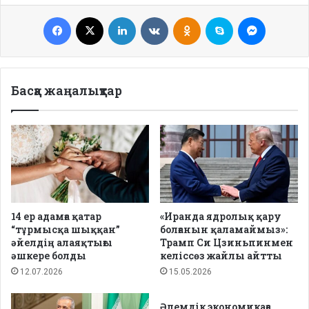
Facebook
X
LinkedIn
VKontakte
Odnoklassniki
Skype
Messenge
Басқа жаңалықтар
14 ер адамға қатар
«Иранда ядролық қару
“тұрмысқа шыққан”
болғанын қаламаймыз»:
әйелдің алаяқтығы
Трамп Си Цзиньпинмен
әшкере болды
келіссөз жайлы айтты
12.07.2026
15.05.2026
Әлемдік экономикаға