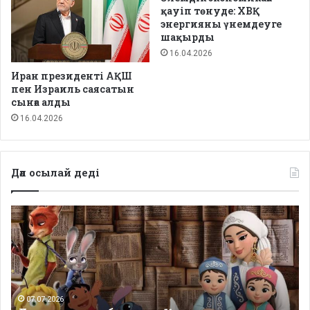
қауіп төнуде: ХВҚ
энергияны үнемдеуге
шақырды
16.04.2026
Иран президенті АҚШ
пен Израиль саясатын
сынға алды
16.04.2026
Дәл осылай деді
Депутаттар
дабыл
қақты:
Қазақстанда
балаларға
арналған
сапалы
07.07.2026