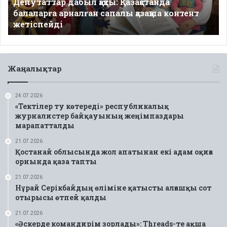
Депутаттар дабыл қақты: Қазақстанда
қазақша
балаларға арналған сапалы қазақша контент
контент
жетіспейді
жетіспейді
Жаңалықтар
24.07.2026
«Тектілер ту көтереді» республикалық
журналистер байқауының жеңімпаздары
марапатталды
21.07.2026
Қостанай облысында жол апатынан екі адам оқиға
орнында қаза тапты
21.07.2026
Нұрай Серікбайдың өліміне қатысты алғашқы сот
отырысы өтпей қалды
21.07.2026
«Әскерде командирім зорлады»: Threads-те ақша