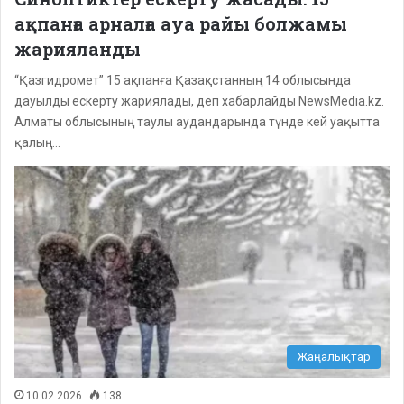
ақпанға арналға ауа райы болжамы
жарияланды
“Қазгидромет” 15 ақпанға Қазақстанның 14 облысында
дауылды ескерту жариялады, деп хабарлайды NewsMedia.kz.
Алматы облысының таулы аудандарында түнде кей уақытта
қалың…
Жаңалықтар
10.02.2026
138