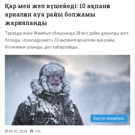
Қар мен жел күшейеді: 10 ақпанға
арналған ауа райы болжамы
жарияланды
Таразда және Жамбыл облысында 28 м/с дейін дауылды жел
болады. «Қазгидромет» 10 ақпанға арналған ауа райы
болжамын ұсынды, деп хабарлайды…
Басты жаңалық
09.02.2026
135