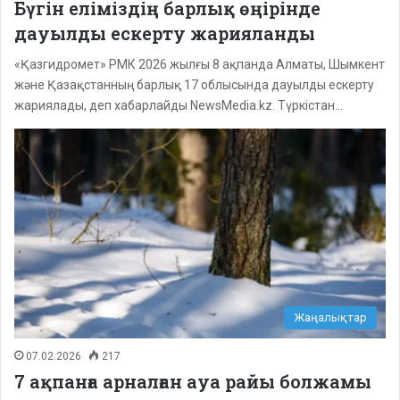
Бүгін еліміздің барлық өңірінде
дауылды ескерту жарияланды
«Қазгидромет» РМК 2026 жылғы 8 ақпанда Алматы, Шымкент
және Қазақстанның барлық 17 облысында дауылды ескерту
жариялады, деп хабарлайды NewsMedia.kz. Түркістан…
Жаңалықтар
07.02.2026
217
7 ақпанға арналған ауа райы болжамы