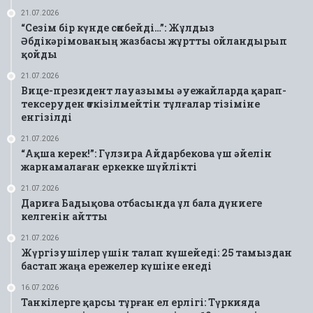
21.07.2026
“Сезім бір күнде сөнбейді…”: Жұлдыз
Әбдікәрімованың жазбасы жұртты ойландырып
қойды
21.07.2026
Вице-президент лауазымы әуежайларда қарап-
тексеруден өткізілмейтін тұлғалар тізіміне
енгізілді
21.07.2026
“Ақша керек!”: Гүлзира Айдарбекова үш әйелін
жарнамалаған еркекке шүйлікті
21.07.2026
Дариға Бадықова отбасында ұл бала дүниеге
келгенін айтты
21.07.2026
Жүргізушілер үшін талап күшейеді: 25 тамыздан
бастап жаңа ережелер күшіне енеді
16.07.2026
Танкілерге қарсы тұрған ел ерлігі: Түркияда