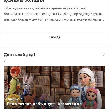
«Қазгидромет» ақпан айына арналған ұзақмерзімді
болжамын жариялап, Қазақстанның бірқатар өңірінде қатты
аяз, қар, боран және көктайғақ қаупі жоғары екенін ескертті,…
Тағы да
Дәл осылай деді
Депутаттар
дабыл
қақты:
Қазақстанда
балаларға
арналған
сапалы
07.07.2026
Депутаттар дабыл қақты: Қазақстанда
қазақша