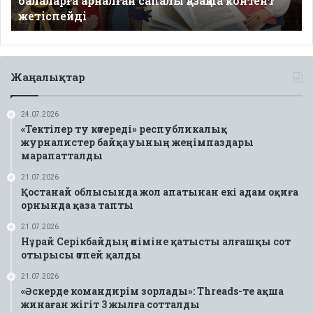
балаларға арналған сапалы қазақша контент
контент
жетіспейді
жетіспейді
Жаңалықтар
24.07.2026
«Тектілер ту көтереді» республикалық
журналистер байқауының жеңімпаздары
марапатталды
21.07.2026
Қостанай облысында жол апатынан екі адам оқиға
орнында қаза тапты
21.07.2026
Нұрай Серікбайдың өліміне қатысты алғашқы сот
отырысы өтпей қалды
21.07.2026
«Әскерде командирім зорлады»: Threads-те ақша
жинаған жігіт 3 жылға сотталды