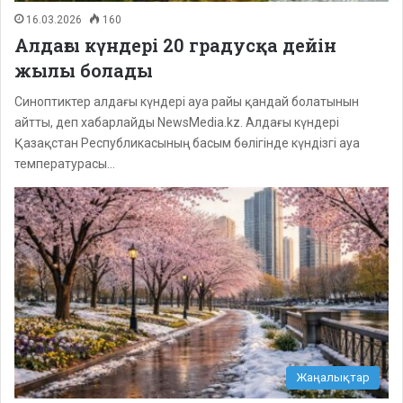
16.03.2026
160
Алдағы күндері 20 градусқа дейін
жылы болады
Синоптиктер алдағы күндері ауа райы қандай болатынын
айтты, деп хабарлайды NewsMedia.kz. Алдағы күндері
Қазақстан Республикасының басым бөлігінде күндізгі ауа
температурасы…
Жаңалықтар