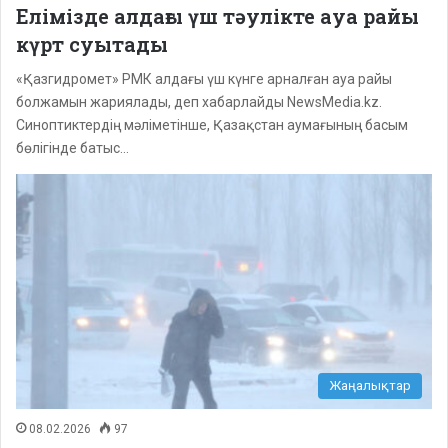
Елімізде алдағы үш тәулікте ауа райы
күрт суытады
«Қазгидромет» РМК алдағы үш күнге арналған ауа райы
болжамын жариялады, деп хабарлайды NewsMedia.kz.
Синоптиктердің мәліметінше, Қазақстан аумағының басым
бөлігінде батыс…
Жаңалықтар
08.02.2026
97