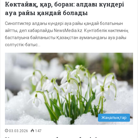
Көктайғақ, қар, боран: алдағы күндері
ауа райы қандай болады
Синоптиктер алдағы күндері ауа райы қандай болатынын
айтты, деп хабарлайды NewsMedia.kz. Күнтізбелік көктемнің
басталуына байланысты Қазақстан аумағындағы ауа райы
солтүстік-батыс…
Жаңалықтар
03.03.2026
147