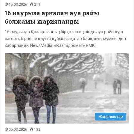
15.03.2026
219
16 наурызға арналған ауа райы
болжамы жарияланды
16 наурызда Қазақстанның бірқатар өңірінде ауа райы күрт
өзгеріп, бірнеше қауіпті құбылыс қатар байқалуы мүмкін, деп
хабарлайды NewsMedia. «Қазгидромет» РМК…
Жаңалықтар
05.03.2026
132