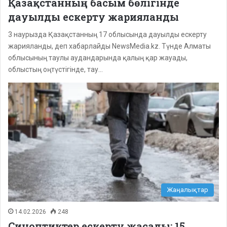
Қазақстанның басым бөлігінде
дауылды ескерту жарияланды
3 наурызда Қазақстанның 17 облысында дауылды ескерту
жарияланды, деп хабарлайды NewsMedia.kz. Түнде Алматы
облысының таулы аудандарында қалың қар жауады,
облыстың оңтүстігінде, тау…
Жаңалықтар
14.02.2026
248
Синоптиктер ескерту жасады: 15