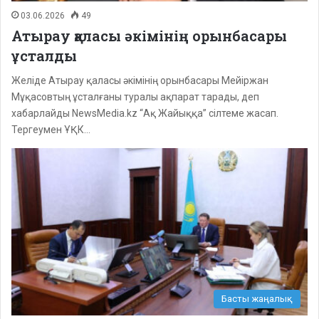
03.06.2026
49
Атырау қаласы әкімінің орынбасары
ұсталды
Желіде Атырау қаласы әкімінің орынбасары Мейіржан
Мұқасовтың ұсталғаны туралы ақпарат тарады, деп
хабарлайды NewsMedia.kz “Ақ Жайыққа” сілтеме жасап.
Тергеумен ҰҚК…
Басты жаңалық