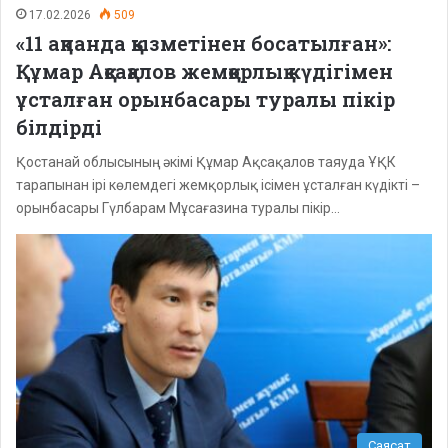
17.02.2026
509
«11 ақпанда қызметінен босатылған»:
Құмар Ақсақалов жемқорлық күдігімен
ұсталған орынбасары туралы пікір
білдірді
Қостанай облысының әкімі Құмар Ақсақалов таяуда ҰҚК
тарапынан ірі көлемдегі жемқорлық ісімен ұсталған күдікті –
орынбасары Гүлбарам Мұсағазина туралы пікір…
Саясат