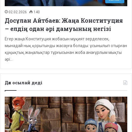
02.02.2026
140
Досұлан Айтбаев: Жаңа Конституция
– елдің одан әрі дамуының негізі
Егер жаңа Конституция жобасын мұқият зерделесек,
мынадай нық қорытынды жасауға болады: ұсынылып отырған
құқықтық жаңалықтар тұрғысынан жоба анағұрлым мықты
әрі…
Дәл осылай деді
Депутаттар
дабыл
қақты:
Қазақстанда
балаларға
арналған