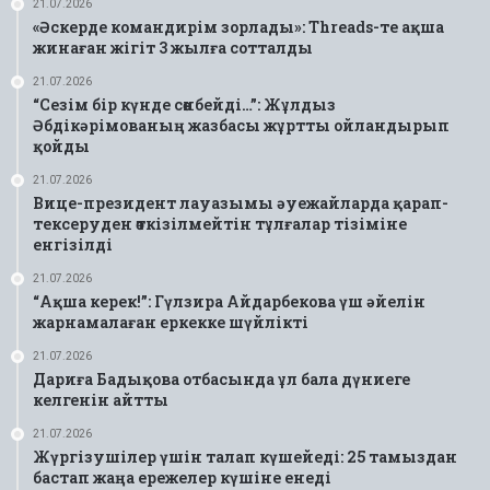
21.07.2026
«Әскерде командирім зорлады»: Threads-те ақша
жинаған жігіт 3 жылға сотталды
21.07.2026
“Сезім бір күнде сөнбейді…”: Жұлдыз
Әбдікәрімованың жазбасы жұртты ойландырып
қойды
21.07.2026
Вице-президент лауазымы әуежайларда қарап-
тексеруден өткізілмейтін тұлғалар тізіміне
енгізілді
21.07.2026
“Ақша керек!”: Гүлзира Айдарбекова үш әйелін
жарнамалаған еркекке шүйлікті
21.07.2026
Дариға Бадықова отбасында ұл бала дүниеге
келгенін айтты
21.07.2026
Жүргізушілер үшін талап күшейеді: 25 тамыздан
бастап жаңа ережелер күшіне енеді