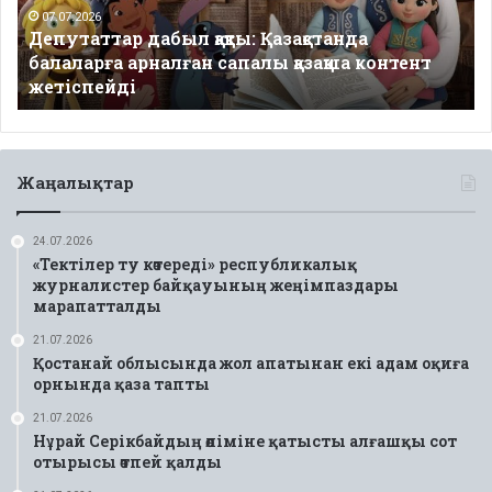
сапалы
07.07.2026
Депутаттар дабыл қақты: Қазақстанда
қазақша
балаларға арналған сапалы қазақша контент
контент
жетіспейді
жетіспейді
Жаңалықтар
24.07.2026
«Тектілер ту көтереді» республикалық
журналистер байқауының жеңімпаздары
марапатталды
21.07.2026
Қостанай облысында жол апатынан екі адам оқиға
орнында қаза тапты
21.07.2026
Нұрай Серікбайдың өліміне қатысты алғашқы сот
отырысы өтпей қалды